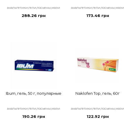
анальгетики,гели,лосьены,мази
анальгетики,гели,лосьены,мази
288.26 грн
173.46 грн
Ibum, гель, 50 г, популярные
Naklofen Тоp, гель, 60г
анальгетики,гели,лосьены,мази
анальгетики,гели,лосьены,мази
190.26 грн
122.92 грн