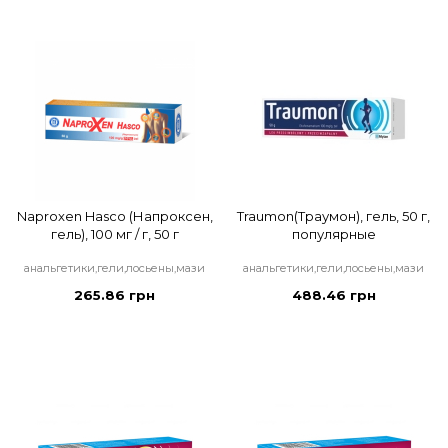
Naproxen Hasco (Напроксен,
Traumon(Траумон), гель, 50 г,
гель), 100 мг / г, 50 г
популярные
анальгетики,гели,лосьены,мази
анальгетики,гели,лосьены,мази
265.86 грн
488.46 грн