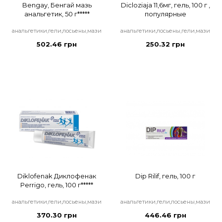
Bengay, Бенгай мазь
Dicloziaja 11,6мг, гель, 100 г ,
анальгетик, 50 г*****
популярные
анальгетики,гели,лосьены,мази
анальгетики,лосьены,гели,мази
502.46 грн
250.32 грн
Diklofenak Диклофенак
Dip Rilif, гель, 100 г
Perrigo, гель, 100 г*****
анальгетики,гели,лосьены,мази
анальгетики,гели,лосьены,мази
370.30 грн
446.46 грн