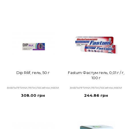
Dip Rilif, гель, 50 г
Fastum Фастум гель, 0,01 г / г,
100 г
анальгетики,гели,лосьены,мази
анальгетики,гели,лосьены,мази
308.00 грн
244.86 грн