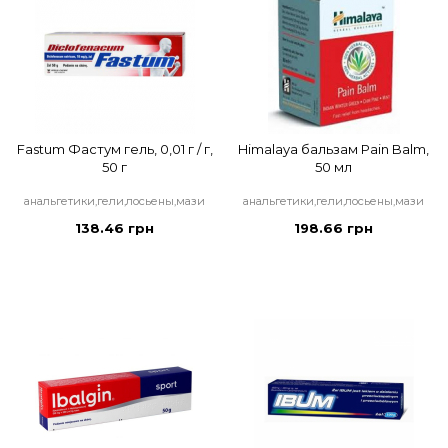
Fastum Фастум гель, 0,01 г / г,
Himalaya бальзам Pain Balm,
50 г
50 мл
анальгетики,гели,лосьены,мази
анальгетики,гели,лосьены,мази
138.46 грн
198.66 грн