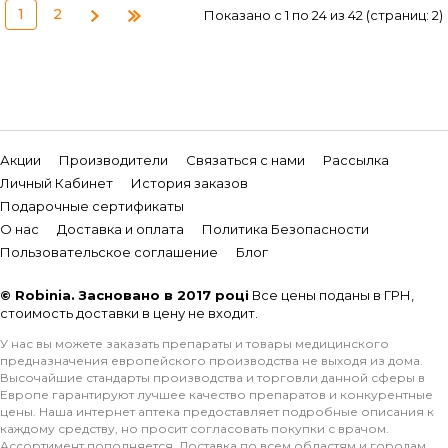
1
2
Показано с 1 по 24 из 42 (страниц: 2)
Акции
Производители
Связаться с нами
Рассылка
Личный Кабинет
История заказов
Подарочные сертификаты
О нас
Доставка и оплата
Политика Безопасности
Пользовательское соглашение
Блог
© Robinia. Засновано в 2017 році
Все цены поданы в ГРН,
стоимость доставки в цену не входит.
У нас вы можете заказать препараты и товары медицинского
предназначения европейского производства не выходя из дома.
Высочайшие стандарты производства и торговли данной сферы в
Европе гарантируют лучшее качество препаратов и конкурентные
цены. Наша интернет аптека предоставляет подробные описания к
каждому средству, но просит согласовать покупки с врачом.
Ассортимент пополняется. Доставка по всем областям и городам