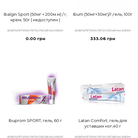
Ibalgin Sport (50мг + 200м.м) / г,
Ibum (50мг+30мг)/г,гель, 100г
крем, 50г ( недоступен )
анальгетики,гели,лосьены,мази
анальгетики,гели,лосьены,мази
0.00 грн
333.06 грн
Ibuprom SPORT, гель, 60 г
Latan Comfort, гель для
уставших ног,40 г
анальгетики,гели,лосьены,мази
анальгетики,гели,лосьены,мази