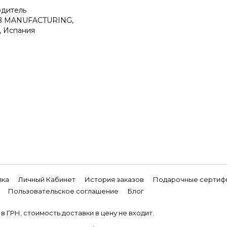
дитель
B MANUFACTURING,
 Испания
лка
Личный Кабинет
История заказов
Подарочные сертиф
Пользовательское соглашение
Блог
в ГРН, стоимость доставки в цену не входит.