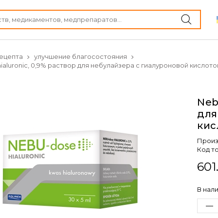
ецепта
улучшение благосостояния
ialuronic, 0,9% раствор для небулайзера с гиалуроновой кислотой, 
Neb
для
кис
Произ
Код т
601
В нал