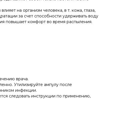
лияет на организм человека, в т. кожа, глаза,
дратации за счет способности удерживать воду
рия повышает комфорт во время распыления.
ачению врача.
ленно. Утилизируйте ампулу после
очником инфекции.
ется следовать инструкции по применению,