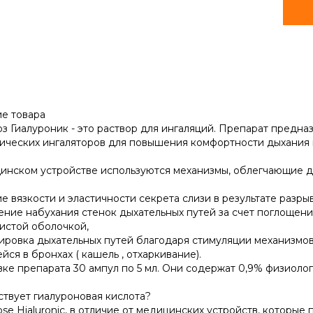
е товара
з Гиалуроник - это раствор для ингаляций. Препарат предна
ических ингаляторов для повышения комфортности дыхания 
инском устройстве используются механизмы, облегчающие д
е вязкости и эластичности секрета слизи в результате разрыв
ение набухания стенок дыхательных путей за счет поглощени
истой оболочкой,
ировка дыхательных путей благодаря стимуляции механизмо
ся в бронхах ( кашель , отхаркивание).
вке препарата 30 ампул по 5 мл. Они содержат 0,9% физиолог
ствует гиалуроновая кислота?
se Hialuronic, в отличие от медицинских устройств, которые