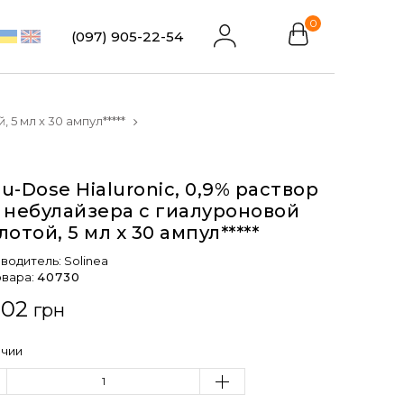
0
(097) 905-22-54
5 мл x 30 ампул*****
u-Dose Hialuronic, 0,9% раствор
 небулайзера с гиалуроновой
лотой, 5 мл x 30 ампул*****
водитель:
Solinea
овара:
40730
.02
грн
ичии