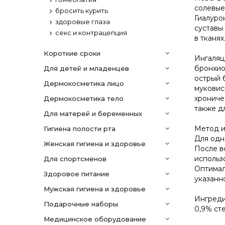
солевые
бросить курить
Гиалурон
здоровые глаза
суставы
секс и контрацепция
в тканя
Короткие сроки
Ингаляц
бронхио
Для детей и младенцев
острый 
дермокосметика лицо
муковис
хрониче
дермокосметика тело
также д
Для матерей и беременных
Метод и
гигиена полости рта
Для одн
женская гигиена и здоровье
После в
использ
для спортсменов
Оптимал
здоровое питание
указанн
мужская гигиена и здоровье
Ингред
подарочные наборы
0,9% ст
медицинское оборудование