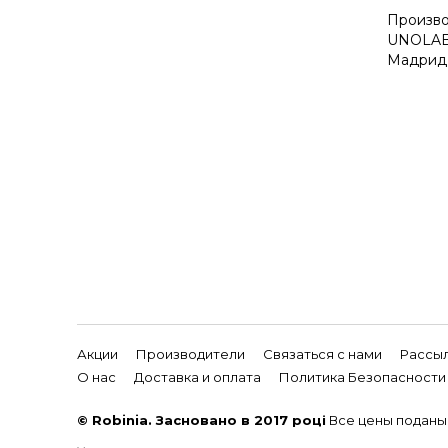
Произво
UNOLA
Мадрид,
Акции
Производители
Связаться с нами
Рассы
О нас
Доставка и оплата
Политика Безопасности
© Robinia. Засновано в 2017 році
Все цены поданы 