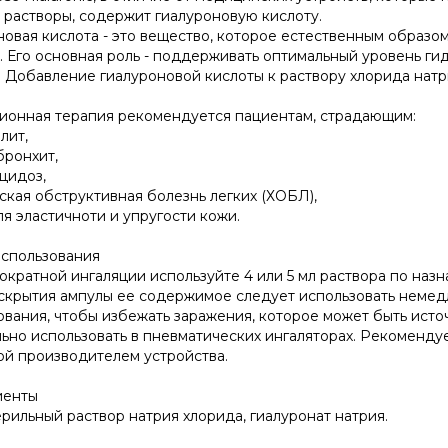
 растворы, содержит гиалуроновую кислоту.
овая кислота - это вещество, которое естественным образом в
 . Его основная роль - поддерживать оптимальный уровень ги
х. Добавление гиалуроновой кислоты к раствору хлорида нат
ионная терапия рекомендуется пациентам, страдающим:
лит,
бронхит,
цидоз,
ская обструктивная болезнь легких (ХОБЛ),
ля эластичноти и упругости кожи.
спользования
ократной ингаляции используйте 4 или 5 мл раствора по назн
скрытия ампулы ее содержимое следует использовать немед
ования, чтобы избежать заражения, которое может быть ист
ьно использовать в пневматических ингаляторах. Рекоменду
ой производителем устройства.
иенты
ерильный раствор натрия хлорида, гиалуронат натрия.