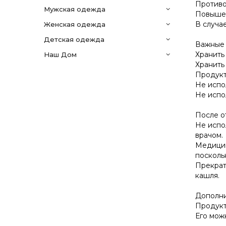
Противо
мужская одежда
Повышен
В случа
женская одежда
детская одежда
Важные 
Хранить
Наш Дом
Хранить
Продукт
Не испо
Не испо
После о
Не испо
врачом.
Медицин
посколь
Прекрат
кашля.
Дополни
Продукт
Его мож