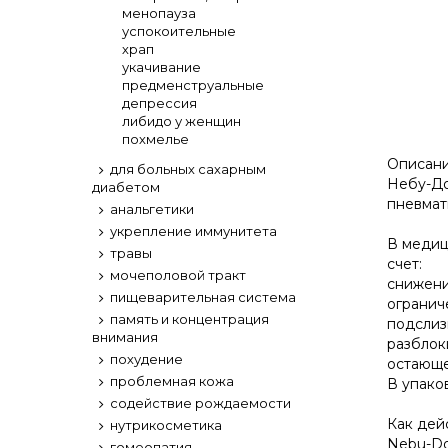
менопауза
успокоительные
храп
укачивание
предменструальные
депрессия
либидо у женщин
похмелье
Описани
для больных сахарным
Небу-До
диабетом
пневмат
анальгетики
укрепление иммунитета
В медиц
травы
счет:
мочеполовой тракт
снижени
пищеварительная система
огранич
память и концентрация
подслиз
внимания
разблок
похудение
остающей
проблемная кожа
В упако
содействие рождаемости
Как дей
нутрикосметика
Nebu-Do
гомеопатия