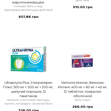
действие
жаропонижающее.
снимают боль и жар,
910.00 грн
противовоспалительное действие
601.86 грн
Ultrapiryna Plus, Ультрапирин
Vemonis Intense, Вемонис
Плюс 500 мг + 300 мг + 200 мг,
Интенс 400 мг + 60 мг + 40 мг,
шипучий порошок, 12
12 таблеток, покрытых
пакетиков
оболочкой
лечение симптомов простуды,
боль спазм
гриппа, лихорадки, головной боли
266.00 грн
336.00 грн