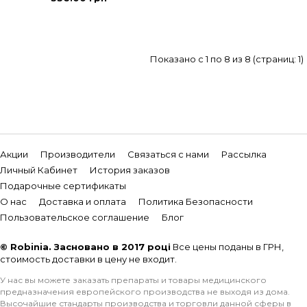
Показано с 1 по 8 из 8 (страниц: 1)
Акции
Производители
Связаться с нами
Рассылка
Личный Кабинет
История заказов
Подарочные сертификаты
О нас
Доставка и оплата
Политика Безопасности
Пользовательское соглашение
Блог
© Robinia. Засновано в 2017 році
Все цены поданы в ГРН,
стоимость доставки в цену не входит.
У нас вы можете заказать препараты и товары медицинского
предназначения европейского производства не выходя из дома.
Высочайшие стандарты производства и торговли данной сферы в