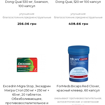
Dong Quai 530 мг, Swanson,
Dong Quai, 520 мг 100 капсул
100 капсул
улучшение
улучшение
благосостояния,предменструальные
благосостояние,предменструальные
256.06 грн
408.66 грн
Excedrin Migra Stop, Экседрин
ForMeds Bicaps Red Clover,
Мигра Стоп 250 мг + 250 мг +
красный клевер, 60 капсул
65 мг, 20 таблеток.
оказывают противовоспалительное,
Обезболивающее,
антисептическое и мочегонное
противовоспалительное и