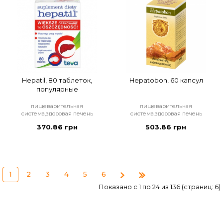
Hepatil, 80 таблеток,
Hepatobon, 60 капсул
популярные
пищеварительная
пищеварительная
система,здоровая печень
система.здоровая печень
370.86 грн
503.86 грн
1
2
3
4
5
6
Показано с 1 по 24 из 136 (страниц: 6)