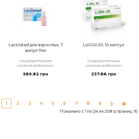
Lactostad для взрослых, 7
LoGGic30, 10 капсул
ампул 7мл
пищеварительная
пищеварительная
система,пробиотики
система,пробиотики
589.82 грн
237.86 грн
1
2
3
4
5
6
7
8
9
Показано с 1 по 24 из 208 (страниц: 9)