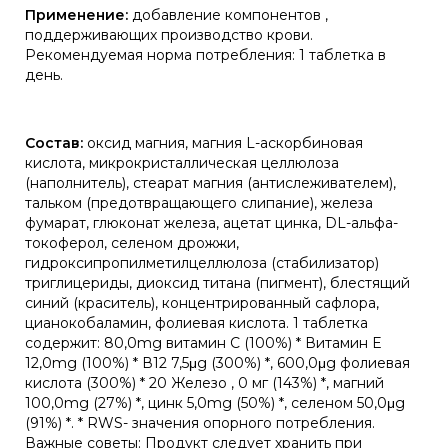
Применение:
добавление компонентов ,
поддерживающих производство крови.
Рекомендуемая норма потребления: 1 таблетка в
день.
Состав:
оксид магния, магния L-аскорбиновая
кислота, микрокристаллическая целлюлоза
(наполнитель), стеарат магния (антислеживателем),
тальком (предотвращающего слипание), железа
фумарат, глюконат железа, ацетат цинка, DL-альфа-
токоферол, селеном дрожжи,
гидроксипропилметилцеллюлоза (стабилизатор)
триглицериды, диоксид титана (пигмент), блестящий
синий (краситель), концентрированный сафлора,
цианокобаламин, фолиевая кислота. 1 таблетка
содержит: 80,0mg витамин С (100%) * Витамин Е
12,0mg (100%) * В12 7,5μg (300%) *, 600,0μg фолиевая
кислота (300%) * 20 Железо , 0 мг (143%) *, магний
100,0mg (27%) *, цинк 5,0mg (50%) *, селеном 50,0μg
(91%) *. * RWS- значения опорного потребления.
Важные советы: Продукт следует хранить при