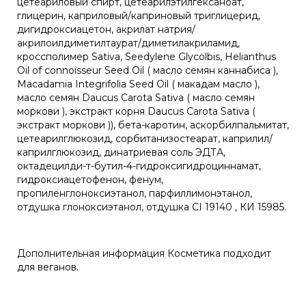
цетеариловый спирт, цетеарилэтилгексаноат,
глицерин, каприловый/каприновый триглицерид,
дигидроксиацетон, акрилат натрия/
акрилоилдиметилтаурат/диметилакриламид,
кроссполимер Sativa, Seedylene Glycolbis, Helianthus
Oil of connoisseur Seed Oil ( масло семян каннабиса ),
Macadamia Integrifolia Seed Oil ( макадам масло ),
масло семян Daucus Carota Sativa ( масло семян
моркови ), экстракт корня Daucus Carota Sativa (
экстракт моркови )), бета-каротин, аскорбилпальмитат,
цетеарилглюкозид, сорбитанизостеарат, каприлил/
каприлглюкозид, динатриевая соль ЭДТА,
октадецилди-т-бутил-4-гидроксигидроциннамат,
гидроксиацетофенон, фенум,
пропиленглоноксиэтанол, парфиллимонэтанол,
отдушка глоноксиэтанол, отдушка CI 19140 , КИ 15985.
Дополнительная информация Косметика подходит
для веганов.