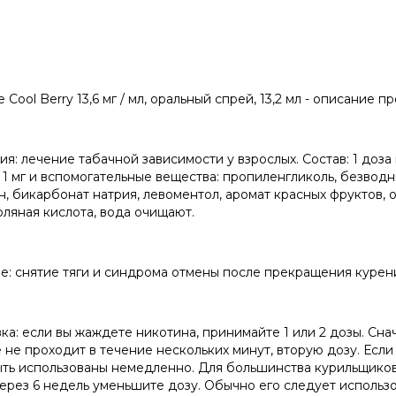
e Cool Berry 13,6 мг / мл, оральный спрей, 13,2 мл - описание п
ия: лечение табачной зависимости у взрослых. Состав: 1 доз
 1 мг и вспомогательные вещества: пропиленгликоль, безводн
н, бикарбонат натрия, левоментол, аромат красных фруктов,
оляная кислота, вода очищают.
е: снятие тяги и синдрома отмены после прекращения курен
ка: если вы жаждете никотина, принимайте 1 или 2 дозы. Снач
 не проходит в течение нескольких минут, вторую дозу. Ес
ыть использованы немедленно. Для большинства курильщиков 
 Через 6 недель уменьшите дозу. Обычно его следует использо