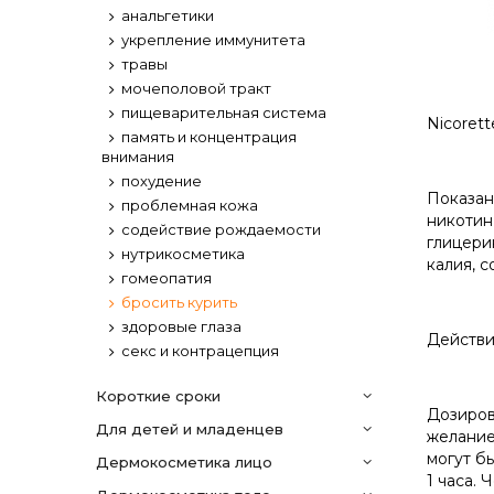
анальгетики
укрепление иммунитета
травы
мочеполовой тракт
пищеварительная система
Nicorett
память и концентрация
внимания
похудение
Показан
проблемная кожа
никотин
содействие рождаемости
глицери
нутрикосметика
калия, с
гомеопатия
бросить курить
здоровые глаза
Действи
секс и контрацепция
Короткие сроки
Дозиров
Для детей и младенцев
желание
могут б
дермокосметика лицо
1 часа.