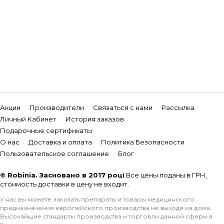
Акции
Производители
Связаться с нами
Рассылка
Личный Кабинет
История заказов
Подарочные сертификаты
О нас
Доставка и оплата
Политика Безопасности
Пользовательское соглашение
Блог
© Robinia. Засновано в 2017 році
Все цены поданы в ГРН,
стоимость доставки в цену не входит.
У нас вы можете заказать препараты и товары медицинского
предназначения европейского производства не выходя из дома.
Высочайшие стандарты производства и торговли данной сферы в