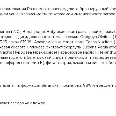
спользования Равномерно распределите бронзирующий крем L
(или чаще) в зависимости от желаемой интенсивности загара
нты (INCI) Вода (вода), Butyrospermum parkii (карите), масло 
гликоль, дигидроксиацетон, масло семян Orbignya Oleifera ( 
3-15, алкан C15-19 , Арахидиловый спирт, вода Cocos Nucifera (
овая кислота ), глюкоза, экстракт скорлупы Juglans Regia (гр
 Arachis Hypogaea (арахисовое) ( арахисовое масло ), Heliant
иацетофенон, бегениловый спирт, полиакрилат натрия, цете
токоферол ( витамин Е ), фитат натрия, лимонная кислота, бен
.
тельная информация Веганская косметика. 98% ингредиент
вляет следов на одежде.