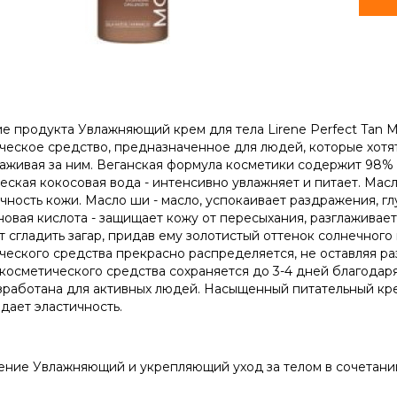
е продукта Увлажняющий крем для тела Lirene Perfect Tan M
ческое средство, предназначенное для людей, которые хотят
ухаживая за ним. Веганская формула косметики содержит 98% 
еская кокосовая вода - интенсивно увлажняет и питает. Масл
ичность кожи. Масло ши - масло, успокаивает раздражения, г
новая кислота - защищает кожу от пересыхания, разглаживае
т сгладить загар, придав ему золотистый оттенок солнечного
ческого средства прекрасно распределяется, не оставляя р
косметического средства сохраняется до 3-4 дней благодар
зработана для активных людей. Насыщенный питательный кре
идает эластичность.
ние Увлажняющий и укрепляющий уход за телом в сочетании 