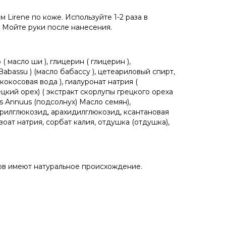
irene по коже. Используйте 1-2 раза в
. Мойте руки после нанесения.
( масло ши ), глицерин ( глицерин ),
Babassu ) (масло бабассу ), цетеариловый спирт,
 кокосовая вода ), гиалуронат натрия (
ецкий орех) ( экстракт скорлупы грецкого ореха
hus Annuus (подсолнух) Масло семян),
арилглюкозид, арахидилглюкозид, ксантановая
зоат натрия, сорбат калия, отдушка (отдушка),
ов имеют натуральное происхождение.