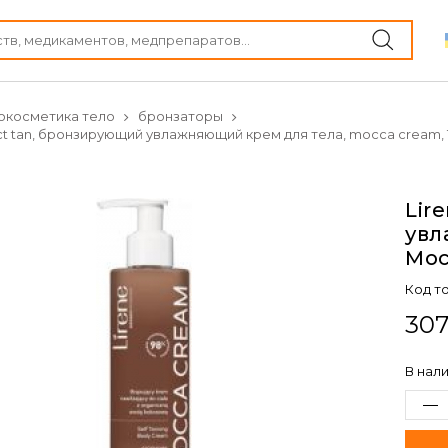
окосметика тело
бронзаторы
ect tan, бронзирующий увлажняющий крем для тела, mocca cream, 
Lir
увл
Moc
Код т
307
В нал