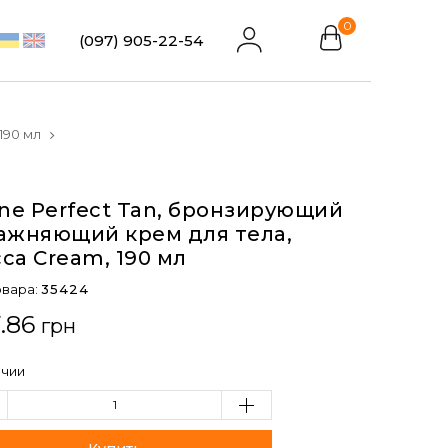
0
(097) 905-22-54
190 мл
ene Perfect Tan, бронзирующий
ажняющий крем для тела,
ca Cream, 190 мл
овара:
35424
.86
грн
ичии