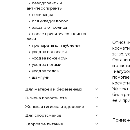
дезодоранты и
антиперспиранты
депиляция
для укладки волос
защита от солнца
после принятия солнечных
ванн
Описани
препараты для дубления
космети
уход за волосами
загар, 
уход за кожей рук
Органич
уход за ногами
и эласт
уход за телом
Гиалуро
помогае
шампуни
космети
Эффект 
Для матерей и беременных
была ра
гигиена полости рта
ее и пр
женская гигиена и здоровье
для спортсменов
Примене
здоровое питание