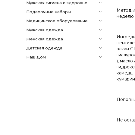
мужская гигиена и здоровье
Метод и
подарочные наборы
неделю 
медицинское оборудование
мужская одежда
Ингредие
женская одежда
пентилен
детская одежда
алкан C1
гиалурон
Наш Дом
), масло
гидрокс
камедь, 
кумарин
Дополни
Не оста