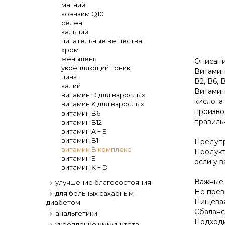
магний
коэнзим Q10
селен
кальций
питательные вещества
хром
женьшень
Описани
укрепляющий тоник
Витамин
цинк
B2, B6, 
калий
Витамин
витамин D для взрослых
кислота
витамин K для взрослых
произво
витамин B6
правиль
витамин B12
витамин A + E
витамин B1
Предуп
витамин B комплекс
Продукт
витамин E
если у в
витамин K + D
Важные 
улучшение благосостояния
Не прев
для больных сахарным
Пищевая
диабетом
Сбаланс
анальгетики
Подходи
укрепление иммунитета