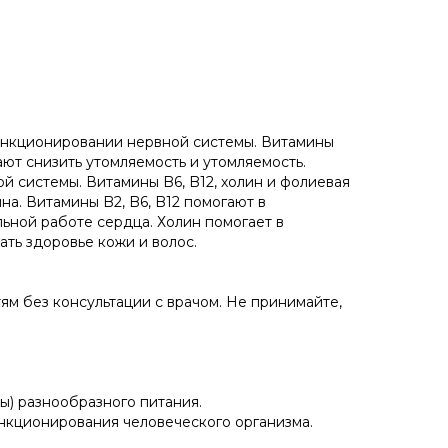
 функционировании нервной системы. Витамины
гают снизить утомляемость и утомляемость.
й системы. Витамины B6, B12, холин и фолиевая
а. Витамины B2, B6, B12 помогают в
льной работе сердца. Холин помогает в
ть здоровье кожи и волос.
м без консультации с врачом. Не принимайте,
ы) разнообразного питания.
нкционирования человеческого организма.