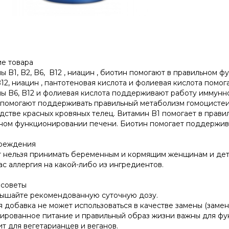
е товара
ы B1, B2, B6, B12 , ниацин , биотин помогают в правильном
B12, ниацин , пантотеновая кислота и фолиевая кислота помо
ы B6, B12 и фолиевая кислота поддерживают работу иммунно
 помогают поддерживать правильный метаболизм гомоцистеин
дстве красных кровяных телец. Витамин B1 помогает в прави
ном функционировании печени. Биотин помогает поддержива
реждения
 нельзя принимать беременным и кормящим женщинам и детя
ас аллергия на какой-либо из ингредиентов.
советы
ышайте рекомендованную суточную дозу.
 добавка не может использоваться в качестве замены (замен
ированное питание и правильный образ жизни важны для фу
т для вегетарианцев и веганов.