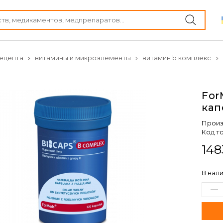
ецепта
витамины и микроэлементы
витамин b комплекс
For
кап
Произ
Код т
148
В нал