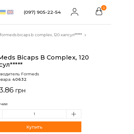
0
(097) 905-22-54
formeds bicaps b complex, 120 капсул*****
Meds Bicaps B Complex, 120
сул*****
водитель:
Formeds
овара:
40632
3.86
грн
ичии