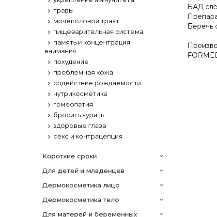
БАД сле
травы
Препара
мочеполовой тракт
Беречь о
пищеварительная система
память и концентрация
Произво
внимания
FORME
похудение
проблемная кожа
содействие рождаемости
нутрикосметика
гомеопатия
бросить курить
здоровые глаза
секс и контрацепция
Короткие сроки
Для детей и младенцев
дермокосметика лицо
дермокосметика тело
Для матерей и беременных