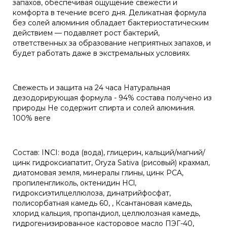
запахов, обеспечивая ощущение свежести и
комфорта в течение всего дня. Деликатная формула
без солей алюминия обладает бактериостатическим
действием — подавляет рост бактерий,
ответственных за образование неприятных запахов, и
будет работать даже в экстремальных условиях.
Свежесть и защита на 24 часа Натуральная
дезодорирующая формула - 94% состава получено из
природы Не содержит спирта и солей алюминия.
100% веге
Состав: INCI: вода (вода), глицерин, кальций/магний/
цинк гидроксиапатит, Oryza Sativa (рисовый) крахмал,
диатомовая земля, минералы глины, цинк PCA,
пропиленгликоль, октенидин HCl,
гидроксиэтилцеллюлоза, динатрийфосфат,
полисорбатная камедь 60, , Ксантановая камедь,
хлорид кальция, пропандиол, целлюлозная камедь,
гидрогенизированное касторовое масло ПЭГ-40,