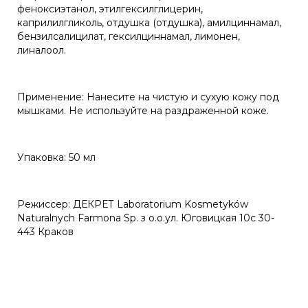
феноксиэтанол, этилгексилглицерин,
каприлилгликоль, отдушка (отдушка), амилциннамал,
бензилсалицилат, гексилциннамал, лимонен,
линалоол.
Применение: Нанесите на чистую и сухую кожу под
мышками. Не используйте на раздраженной коже.
Упаковка: 50 мл
Режиссер: ДЕКРЕТ Laboratorium Kosmetyków
Naturalnych Farmona Sp. з о.о.ул. Юговицкая 10c 30-
443 Краков