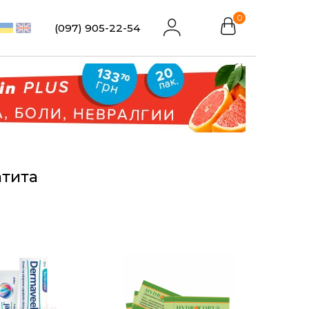
0
(097) 905-22-54
атита