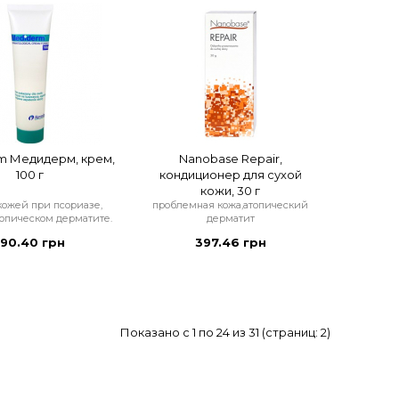
m Медидерм, крем,
Nanobase Repair,
100 г
кондиционер для сухой
кожи, 30 г
 кожей при псориазе,
проблемная кожа,атопический
топическом дерматите.
дерматит
190.40 грн
397.46 грн
Показано с 1 по 24 из 31 (страниц: 2)