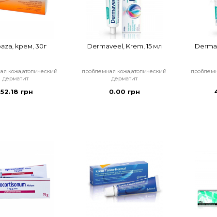
baza, kрем, 30г
Dermaveel, Krem, 15 мл
Dermav
ая кожа,атопический
проблемная кожа,атопический
проблемн
дерматит
дерматит
152.18 грн
0.00 грн