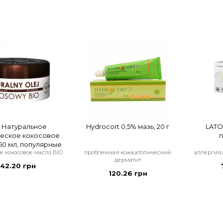
A Натуральное
Hydrocort 0,5% мазь, 20 г
LATOP
еское кокосовое
п
150 мл, популярные
е кокосовое масло BIO
проблемная кожа,атопический
аллергия,
дерматит
42.20 грн
120.26 грн