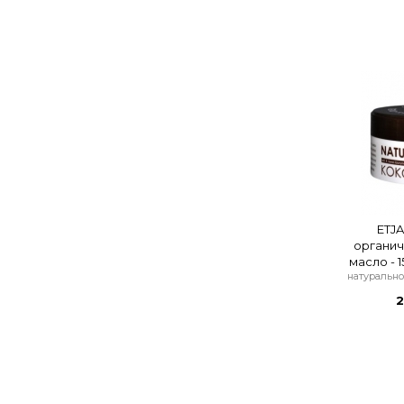
ETJ
органич
масло - 
натурально
2