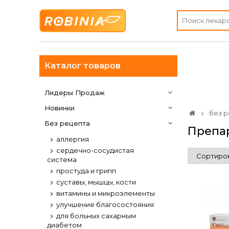
Каталог товаров
Лидеры Продаж
Новинки
без р
Без рецепта
Препар
аллергия
сердечно-сосудистая
система
простуда и грипп
суставы, мышцы, кости
витамины и микроэлементы
улучшение благосостояния
для больных сахарным
диабетом