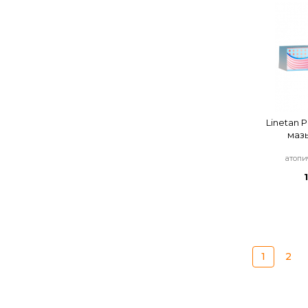
Linetan 
мазь
атопи
1
2