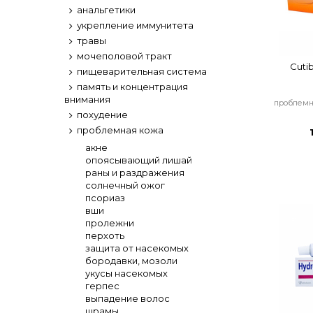
анальгетики
укрепление иммунитета
травы
мочеполовой тракт
Cuti
пищеварительная система
память и концентрация
внимания
проблемн
похудение
проблемная кожа
акне
опоясывающий лишай
раны и раздражения
солнечный ожог
псориаз
вши
пролежни
перхоть
защита от насекомых
бородавки, мозоли
укусы насекомых
герпес
выпадение волос
шрамы