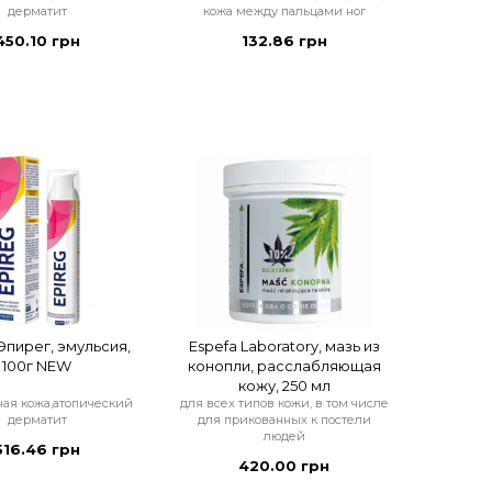
дерматит
кожа между пальцами ног
450.10 грн
132.86 грн
 Эпирег, эмульсия,
Espefa Laboratory, мазь из
100г NEW
конопли, расслабляющая
кожу, 250 мл
ая кожа,атопический
для всех типов кожи, в том числе
дерматит
для прикованных к постели
людей
516.46 грн
420.00 грн