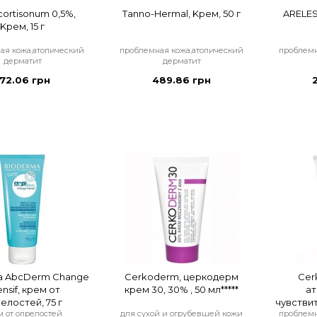
ortisonum 0,5%,
Tanno-Hermal, Kрем, 50 г
ARELES
Kрем, 15 г
ая кожа,атопический
проблемная кожа,атопический
проблемн
дерматит
дерматит
172.06 грн
489.86 грн
a AbcDerm Change
Cerkoderm, церкодерм
Cer
ensif, крем от
крем 30, 30% , 50 мл*****
ат
елостей, 75 г
чувстви
м от опрелостей
для сухой и огрубевшей кожи
проблемн