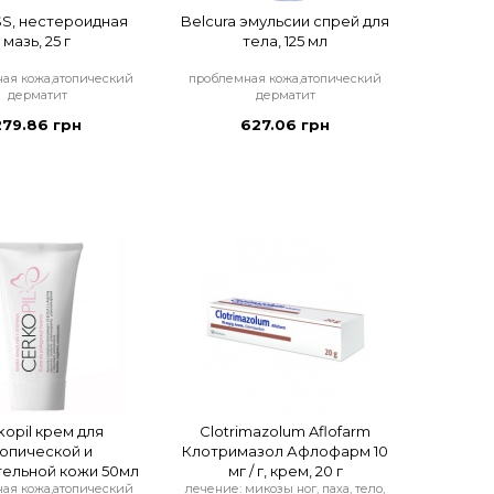
S, нестероидная
Belcura эмульсии спрей для
мазь, 25 г
тела, 125 мл
ая кожа,атопический
проблемная кожа,атопический
дерматит
дерматит
279.86 грн
627.06 грн
kopil крем для
Clotrimazolum Aflofarm
опической и
Клотримазол Афлофарм 10
тельной кожи 50мл
мг / г, крем, 20 г
ая кожа,атопический
лечение: микозы ног, паха, тело,