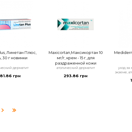
Plus, Линетан Плюс,
Maxicortan,Максикортан 10
Medider
, 30 г новинки
мг/г, крем - 15 г, для
раздраженной кожи
ческий дерматит
атопический дерматит
уход за
экземе, а
181.86 грн
293.86 грн