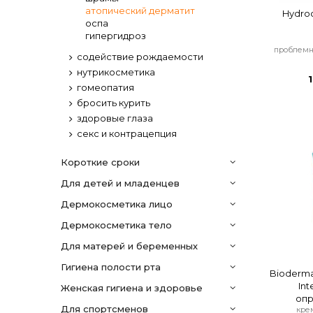
атопический дерматит
Hydroc
оспа
гипергидроз
проблемн
содействие рождаемости
нутрикосметика
гомеопатия
бросить курить
здоровые глаза
секс и контрацепция
Короткие сроки
Для детей и младенцев
дермокосметика лицо
дермокосметика тело
Для матерей и беременных
гигиена полости рта
Bioderm
Int
женская гигиена и здоровье
опр
для спортсменов
кре