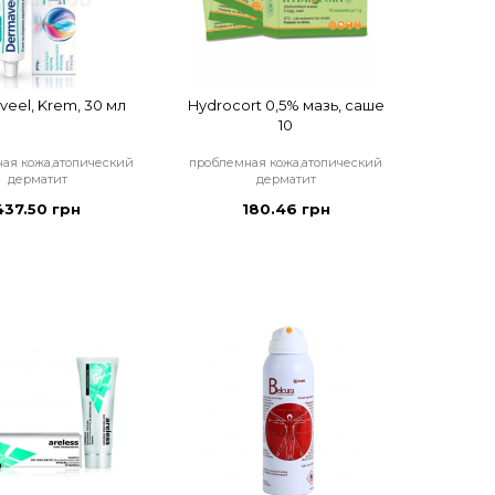
eel, Krem, 30 мл
Hydrocort 0,5% мазь, саше
10
ая кожа,атопический
проблемная кожа,атопический
дерматит
дерматит
437.50 грн
180.46 грн