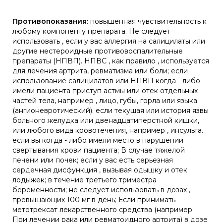
Противопоказания:
повышенная чувствительность к
любому компоненту препарата. Не следует
использовать , если у вас аллергия на салицилаты или
другие нестероидные противовоспалительные
препараты (НПВП). НПВС , как правило , используется
для лечения артрита, ревматизма или боли; если
использование салицилатов или НПВП когда - либо
имели пациента приступ астмы или отек отдельных
частей тела, например , лицо, губы, горла или языка
(ангионевротический). если текущая или история язвы
больного желудка или двенадцатиперстной кишки,
или любого вида кровотечения, например , инсульта.
если вы когда - либо имели место в нарушении
свертывания крови пациента; В случае тяжелой
печени или почек; если у вас есть серьезная
сердечная дисфункция , вызывая одышку и отек
лодыжек; в течение третьего триместра
беременности; не следует использовать в дозах ,
превышающих 100 мг в день; Если принимать
метотрексат лекарственного средства (например.
При лечении рака или ревматоидного артрита) в дозе