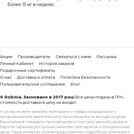
более 15 мг в неделю.
Акции
Производители
Связаться с нами
Рассылка
Личный Кабинет
История заказов
Подарочные сертификаты
О нас
Доставка и оплата
Политика Безопасности
Пользовательское соглашение
Блог
© Robinia. Засновано в 2017 році
Все цены поданы в ГРН,
стоимость доставки в цену не входит.
У нас вы можете заказать препараты и товары медицинского
предназначения европейского производства не выходя из дома.
Высочайшие стандарты производства и торговли данной сферы в
Европе гарантируют лучшее качество препаратов и конкурентные
цены. Наша интернет аптека предоставляет подробные описания к