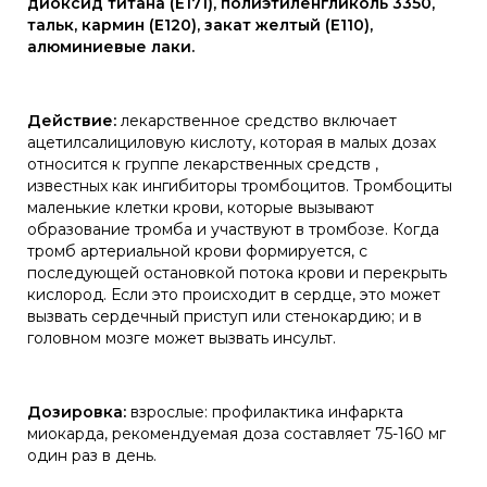
диоксид титана (Е171), полиэтиленгликоль 3350,
тальк, кармин (Е120), закат желтый (Е110),
алюминиевые лаки.
Действие:
лекарственное средство включает
ацетилсалициловую кислоту, которая в малых дозах
относится к группе лекарственных средств ,
известных как ингибиторы тромбоцитов. Тромбоциты
маленькие клетки крови, которые вызывают
образование тромба и участвуют в тромбозе. Когда
тромб артериальной крови формируется, с
последующей остановкой потока крови и перекрыть
кислород. Если это происходит в сердце, это может
вызвать сердечный приступ или стенокардию; и в
головном мозге может вызвать инсульт.
Дозировка:
взрослые: профилактика инфаркта
миокарда, рекомендуемая доза составляет 75-160 мг
один раз в день.