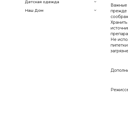
детская одежда
Важные 
Наш Дом
прежде 
соображ
Хранить
источни
препара
Не испо
пипетки 
загрязн
Дополни
Режиссер