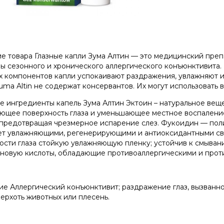
е товара Глазные капли Зума Алтин — это медицинский препа
ы сезонного и хронического аллергического конъюнктивита. 
х компонентов капли успокаивают раздражения, увлажняют
uma Altin не содержат консервантов. Их могут использовать в
е ингредиенты капель Зума Алтин Эктоин – натуральное вещ
ющее поверхность глаза и уменьшающее местное воспаление
 предотвращая чрезмерное испарение слез. Фукоидин — пол
т увлажняющими, регенерирующими и антиоксидантными свой
ости глаза стойкую увлажняющую пленку; устойчив к смыва
новую кислоты, обладающие противоаллергическими и прот
ие Аллергический конъюнктивит; раздражение глаз, вызванно
перхоть животных или плесень.