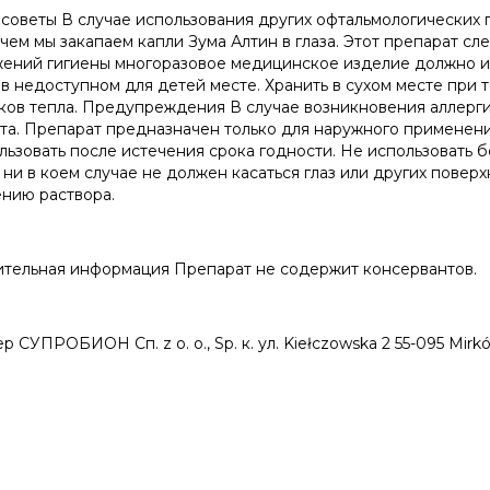
советы В случае использования других офтальмологических 
чем мы закапаем капли Зума Алтин в глаза. Этот препарат сл
ений гигиены многоразовое медицинское изделие должно ис
 в недоступном для детей месте. Хранить в сухом месте при т
ков тепла. Предупреждения В случае возникновения аллерг
та. Препарат предназначен только для наружного применени
льзовать после истечения срока годности. Не использовать б
ни в коем случае не должен касаться глаз или других поверх
ению раствора.
тельная информация Препарат не содержит консервантов.
 СУПРОБИОН Сп. z o. o., Sp. к. ул. Kiełczowska 2 55-095 Mirk