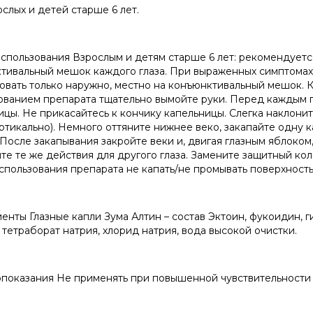
ослых и детей старше 6 лет.
спользования Взрослым и детям старше 6 лет: рекомендуется 
тивальный мешок каждого глаза. При выраженных симптомах
овать только наружно, местно на конъюнктивальный мешок. К
ованием препарата тщательно вымойте руки. Перед каждым 
ицы. Не прикасайтесь к кончику капельницы. Слегка наклони
ертикально). Немного оттяните нижнее веко, закапайте одну
 После закапывания закройте веки и, двигая глазным яблоком
те те же действия для другого глаза. Замените защитный кол
спользования препарата не капать/не промывать поверхность
нты Глазные капли Зума Алтин – состав Эктоин, фукоидин, гиа
 тетраборат натрия, хлорид натрия, вода высокой очистки.
показания Не применять при повышенной чувствительности 