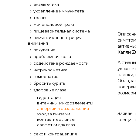
анальгетики
укрепление иммунитета
травы
мочеполовой тракт
пищеварительная система
Описани
память и концентрация
симптом
внимания
активны
похудение
Капли Z
проблемная кожа
Активны
содействие рождаемости
увлажня
нутрикосметика
пленки,
гомеопатия
Обладае
бросить курить
поверхн
здоровые глаза
розмари
гидратация
витамины, микроэлементы
аллергии и раздражения
Заявлен
уход за линзами
контактные линзы
клещи, 
салфетки для глаз
секс и контрацепция