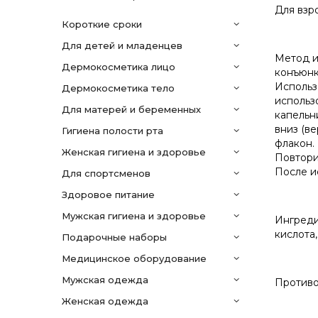
Для взр
Короткие сроки
Для детей и младенцев
Метод и
дермокосметика лицо
конъюнк
Использ
дермокосметика тело
использ
Для матерей и беременных
капельн
вниз (в
гигиена полости рта
флакон.
женская гигиена и здоровье
Повтори
После и
для спортсменов
здоровое питание
мужская гигиена и здоровье
Ингредие
кислота,
подарочные наборы
медицинское оборудование
мужская одежда
Противо
женская одежда