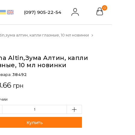
0
(097) 905-22-54
tin,зума алтин, капли глазные, 10 мл новинки
a Altin,Зума Алтин, капли
зные, 10 мл новинки
овара:
38492
.66
грн
ичии