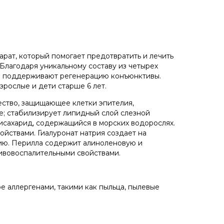
рат, который помогает предотвратить и лечить
Благодаря уникальному составу из четырех
 и поддерживают регенерацию конъюнктивы.
зрослые и дети старше 6 лет.
ество, защищающее клетки эпителия,
; стабилизирует липидный слой слезной
исахарид, содержащийся в морских водорослях.
ствами. Гиалуронат натрия создает на
нию. Перилла содержит алиноленовую и
ивовоспалительными свойствами.
е аллергенами, такими как пыльца, пылевые