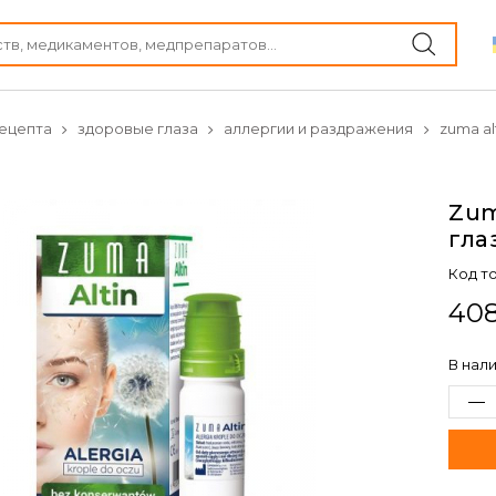
ецепта
здоровые глаза
аллергии и раздражения
zuma al
Zum
гла
Код т
408
В нал