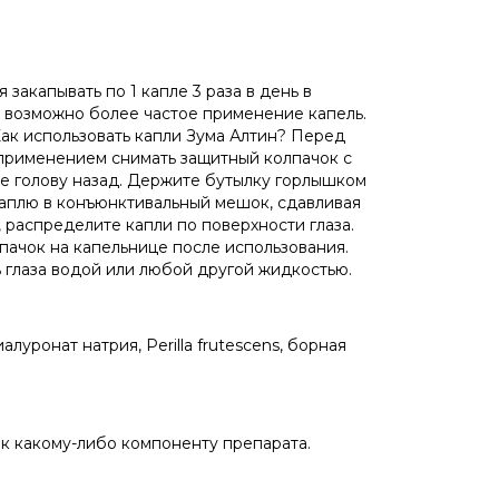
закапывать по 1 капле 3 раза в день в
 возможно более частое применение капель.
ак использовать капли Зума Алтин? Перед
применением снимать защитный колпачок с
те голову назад. Держите бутылку горлышком
 каплю в конъюнктивальный мешок, сдавливая
, распределите капли по поверхности глаза.
пачок на капельнице после использования.
 глаза водой или любой другой жидкостью.
луронат натрия, Perilla frutescens, борная
к какому-либо компоненту препарата.