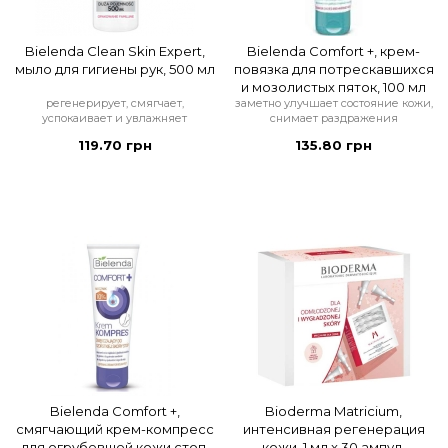
Bielenda Clean Skin Expert,
Bielenda Comfort +, крем-
мыло для гигиены рук, 500 мл
повязка для потрескавшихся
и мозолистых пяток, 100 мл
регенерирует, смягчает,
заметно улучшает состояние кожи,
успокаивает и увлажняет
снимает раздражения
119.70 грн
135.80 грн
Bielenda Comfort +,
Bioderma Matricium,
смягчающий крем-компресс
интенсивная регенерация
для огрубевшей кожи стоп,
кожи, 1 мл x 30 ампул,