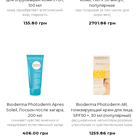
100 мл
популярные
кожа приобретает эстетический
при псориазе (в том числе для
вид, гладкость
кожи век)
135.80 грн
2701.86 грн
Bioderma Photoderm Apres
Bioderma Photoderm AR,
Soleil, Лосьон после загара,
тонизирующий крем для лица,
200 мл
SPF50 +, 30 мл (популярный)
снимает чувство жжения и
расширенные капилляры,розовые
продлевает естественный загар
угри,тонкая и чувствительная кожа
406.00 грн
1259.86 грн