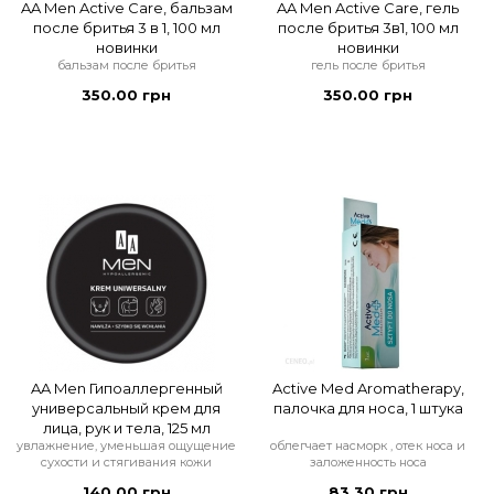
AA Men Active Care, бальзам
AA Men Active Care, гель
после бритья 3 в 1, 100 мл
после бритья 3в1, 100 мл
новинки
новинки
бальзам после бритья
гель после бритья
350.00 грн
350.00 грн
AA Men Гипоаллергенный
Active Med Aromatherapy,
универсальный крем для
палочка для носа, 1 штука
лица, рук и тела, 125 мл
увлажнение, уменьшая ощущение
облегчает насморк , отек носа и
сухости и стягивания кожи
заложенность носа
140.00 грн
83.30 грн