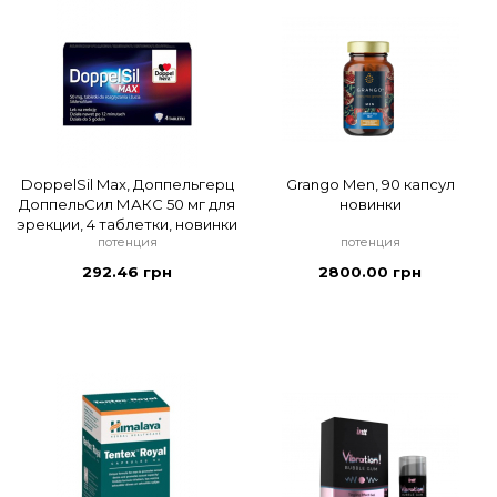
DoppelSil Max, Доппельгерц
Grango Men, 90 капсул
ДоппельСил МАКС 50 мг для
новинки
эрекции, 4 таблетки, новинки
потенция
потенция
292.46 грн
2800.00 грн