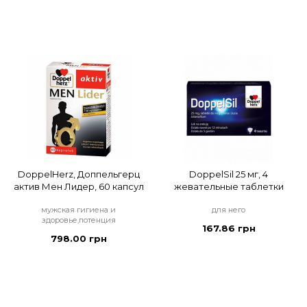
DoppelHerz, Доппельгерц
DoppelSil 25 мг, 4
актив Мен Лидер, 60 капсул
жевательные таблетки
мужская гигиена и
для него
здоровье,потенция
167.86 грн
798.00 грн