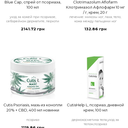
Blue Cap, спрей от псориаза,
Clotrimazolum Aflofarm
100 мл
Клотримазол Афлофарм 10 мг
/ г, крем, 20 г
уход за кожей при псориазе,
лечение: микозы ног, паха, тело,
себорейном дерматите, перхоти
кожа между пальцами ног
2141.72 грн
132.86 грн
Cutis Psoriasis, мазь из конопли
CutisHelp L, псориаз, дневной
20% + CBD, 400 мл новинки
крем, 100 мл
псориаз
дермокосметика тела,уход за
телом,псориаз
1119.86 грн