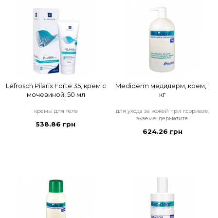
Lefrosch Pilarix Forte 35, крем с
Mediderm медидерм, крем, 1
мочевиной, 50 мл
кг
кремы для тела
для ухода за кожей при псориазе,
экземе, дерматите
538.86 грн
624.26 грн