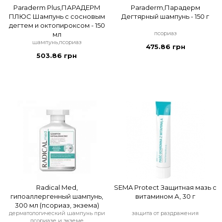
Paraderm Plus,ПАРАДЕРМ
Paraderm,Парадерм
ПЛЮС Шампунь с сосновым
Дегтярный шампунь - 150 г
дегтем и октопироксом - 150
псориаз
мл
шампунь,псориаз
475.86 грн
503.86 грн
Radical Med,
SEMA Protect Защитная мазь с
гипоаллергенный шампунь,
витамином А, 30 г
300 мл (псориаз, экзема)
дерматологический шампунь при
защита от раздражения
псориазе и экземе