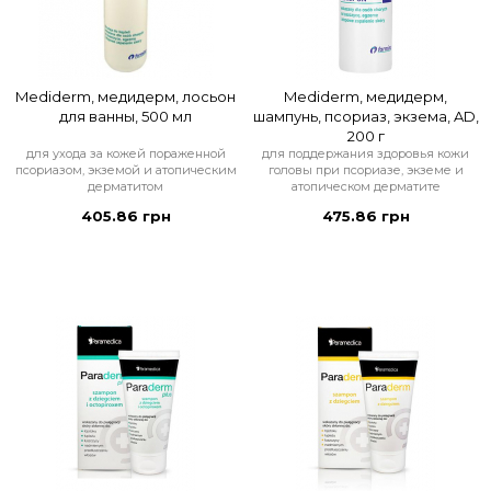
Mediderm, медидерм, лосьон
Mediderm, медидерм,
для ванны, 500 мл
шампунь, псориаз, экзема, AD,
200 г
для ухода за кожей пораженной
для поддержания здоровья кожи
псориазом, экземой и атопическим
головы при псориазе, экземе и
дерматитом
атопическом дерматите
405.86 грн
475.86 грн