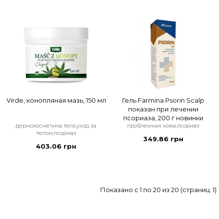
Virde, конопляная мазь, 150 мл
Гель Farmina Psorin Scalp
показан при лечении
псориаза, 200 г новинки
дермокосметика тело,уход за
проблемная кожа,псориаз
телом,псориаз
349.86 грн
403.06 грн
Показано с 1 по 20 из 20 (страниц: 1)