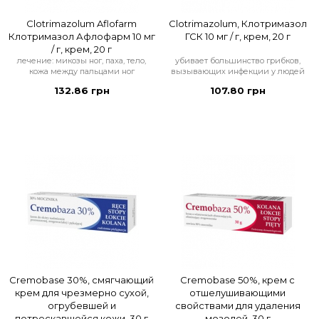
Clotrimazolum Aflofarm
Clotrimazolum, Клотримазол
Клотримазол Афлофарм 10 мг
ГСК 10 мг / г, крем, 20 г
/ г, крем, 20 г
лечение: микозы ног, паха, тело,
убивает большинство грибков,
кожа между пальцами ног
вызывающих инфекции у людей
132.86 грн
107.80 грн
Cremobase 30%, смягчающий
Cremobase 50%, крем с
крем для чрезмерно сухой,
отшелушивающими
огрубевшей и
свойствами для удаления
потрескавшейся кожи, 30 г
мозолей, 30 г