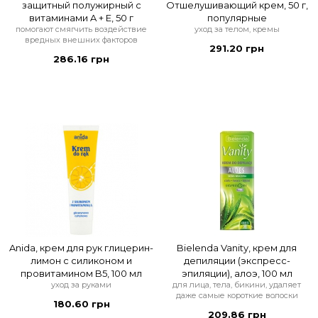
защитный полужирный с
Отшелушивающий крем, 50 г,
витаминами A + E, 50 г
популярные
помогают смягчить воздействие
уход за телом, кремы
вредных внешних факторов
291.20 грн
286.16 грн
Anida, крем для рук глицерин-
Bielenda Vanity, крем для
лимон с силиконом и
депиляции (экспресс-
провитамином B5, 100 мл
эпиляции), алоэ, 100 мл
уход за руками
для лица, тела, бикини, удаляет
даже самые короткие волоски
180.60 грн
209.86 грн