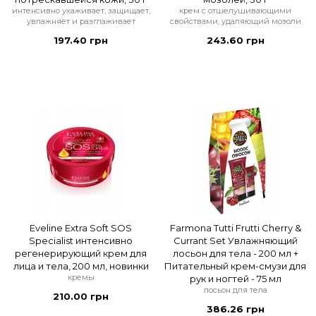
интенсивно ухаживает, защищает,
крем с отшелушивающими
увлажняет и разглаживает
свойствами, удаляющий мозоли
197.40 грн
243.60 грн
Eveline Extra Soft SOS
Farmona Tutti Frutti Cherry &
Specialist интенсивно
Currant Set Увлажняющий
регенерирующий крем для
лосьон для тела - 200 мл +
лица и тела, 200 мл, новинки
Питательный крем-смузи для
кремы
рук и ногтей - 75 мл
лосьон для тела
210.00 грн
386.26 грн