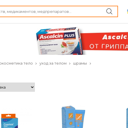
окосметика тело
уход за телом
шрамы
ы