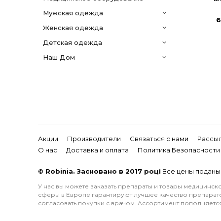
мужская одежда
6
женская одежда
детская одежда
Наш Дом
Акции
Производители
Связаться с нами
Рассы
О нас
Доставка и оплата
Политика Безопасности
© Robinia. Засновано в 2017 році
Все цены поданы 
У нас вы можете заказать препараты и товары медицинс
сферы в Европе гарантируют лучшее качество препарато
согласовать покупки с врачом. Ассортимент пополняется