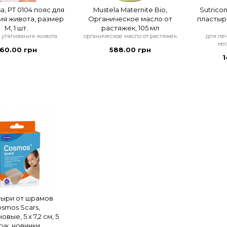
sa, PT 0104 пояс для
Mustela Maternite Bio,
Sutrico
ия живота, размер
Органическое масло от
пластыри
M, 1 шт.
растяжек, 105 мл
я утягивания живота
органическое масло от растяжек
для ле
ке
60.00 грн
588.00 грн
1
ыри от шрамов
smos Scars,
вые, 5 x 7,2 см, 5
ук. новинки