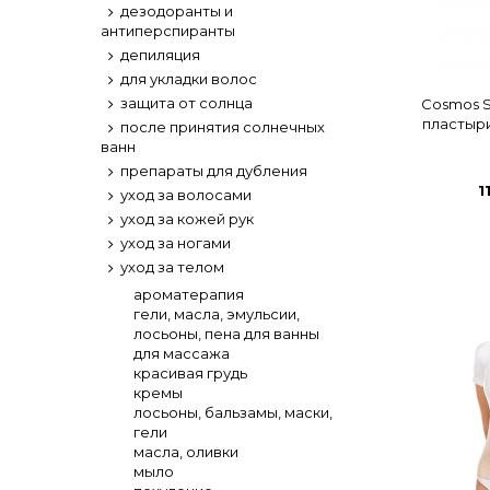
дезодоранты и
антиперспиранты
депиляция
для укладки волос
защита от солнца
Cosmos S
пластыри
после принятия солнечных
ванн
препараты для дубления
1
уход за волосами
уход за кожей рук
уход за ногами
уход за телом
ароматерапия
гели, масла, эмульсии,
лосьоны, пена для ванны
для массажа
красивая грудь
кремы
лосьоны, бальзамы, маски,
гели
масла, оливки
мыло