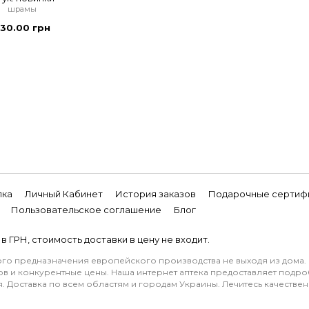
шрамы
30.00 грн
лка
Личный Кабинет
История заказов
Подарочные сертиф
Пользовательское соглашение
Блог
в ГРН, стоимость доставки в цену не входит.
кого предназначения европейского производства не выходя из дома.
в и конкурентные цены. Наша интернет аптека предоставляет подро
. Доставка по всем областям и городам Украины. Лечитесь качествен