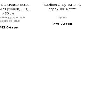
n CC, силиконовые
Sutricon Q, Сутрикон Q
 от рубцов, 5 шт, 5
спрей, 100 мл*****
x 30 см
чения рубцов после
шрамы
сарева сечения
776.72 грн
412.04 грн