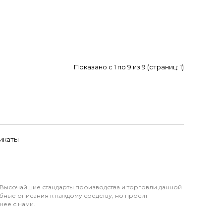
Показано с 1 по 9 из 9 (страниц: 1)
икаты
 Высочайшие стандарты производства и торговли данной
бные описания к каждому средству, но просит
нее с нами.