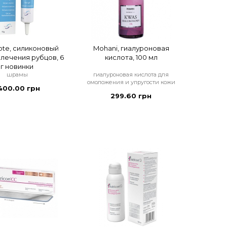
ote, силиконовый
Mohani, гиалуроновая
 лечения рубцов, 6
кислота, 100 мл
г новинки
шрамы
гиалуроновая кислота для
омоложения и упругости кожи
400.00 грн
299.60 грн