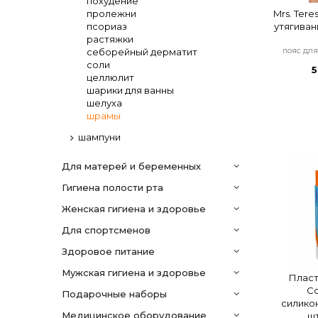
похудение
пролежни
Mrs. Tere
псориаз
утягиван
растяжки
пояс дл
себорейный дерматит
соли
5
целлюлит
шарики для ванны
шелуха
шрамы
шампуни
Для матерей и беременных
гигиена полости рта
женская гигиена и здоровье
для спортсменов
здоровое питание
мужская гигиена и здоровье
Пласт
Co
подарочные наборы
силиконо
медицинское оборудование
шт