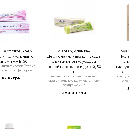
 Dermoline, крем
Alantan, Алантан
Ava 
ый полужирный с
Дермолайн, мазь для ухода
Hydra
нами A + E, 50 г
с витамином F, уход за
эп
смягчить воздействие
кожей взрослых и детей, 50
гиалур
 внешних факторов
г
сыв
питает и защищает нежную,
гиалур
86.16 грн
чувствительную кожу, склонную к
омо
раздражению
280.00 грн