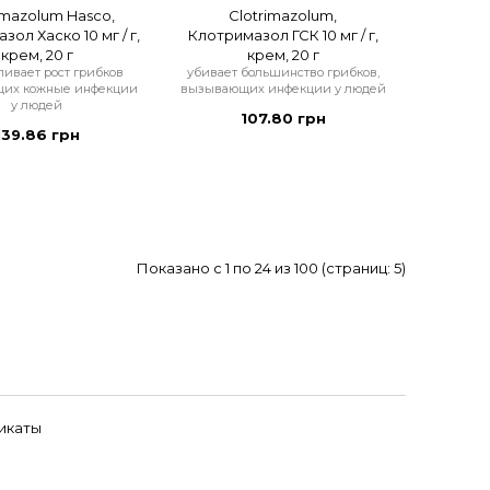
imazolum Hasco,
Clotrimazolum,
ол Хаско 10 мг / г,
Клотримазол ГСК 10 мг / г,
крем, 20 г
крем, 20 г
ливает рост грибков
убивает большинство грибков,
их кожные инфекции
вызывающих инфекции у людей
у людей
107.80 грн
139.86 грн
Показано с 1 по 24 из 100 (страниц: 5)
икаты