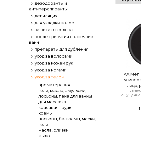
дезодоранты и
антиперспиранты
депиляция
для укладки волос
защита от солнца
после принятия солнечных
ванн
препараты для дубления
уход за волосами
уход за кожей рук
уход за ногами
AA Men 
уход за телом
универ
ароматерапия
лица, р
гели, масла, эмульсии,
увлаж
ощущение 
лосьоны, пена для ванны
для массажа
красивая грудь
1
кремы
лосьоны, бальзамы, маски,
гели
масла, оливки
мыло