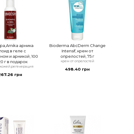
pa,Arnika арника
Bioderma AbcDerm Change
лоид в геле с
Intensif, крем от
ном и арникой, 100
опрелостей, 75 г
крем от опрелостей
 20 г в подарок
 кожей,регенерация
498.40 грн
267.26 грн