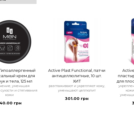
Гипоаллергенный
Active Plast Functional, патчи
Active
сальный крем для
антицеллюлитные, 10 шт.
пласты
ук и тела, 125 мл
ХИТ
для плос
нение, уменьшая
разглаживают и укрепляют кожу,
укрепле
сухости и стягивания
уменьшают целлюлит
кожи
кожи
уменьш
301.00 грн
40.00 грн