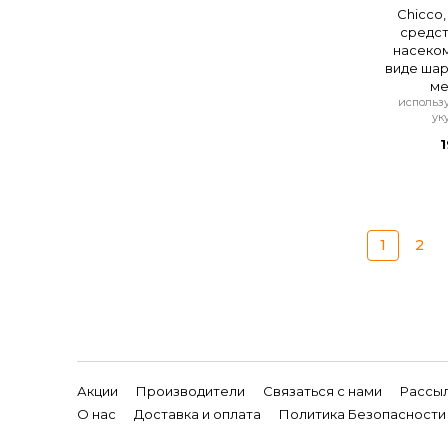
Chicco
средст
насеком
виде шари
ме
использу
ук
1
1
2
Акции
Производители
Связаться с нами
Рассы
О нас
Доставка и оплата
Политика Безопасности