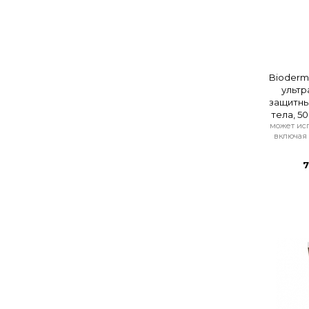
Bioderm
ультр
защитны
тела, 5
может исп
включая 
7