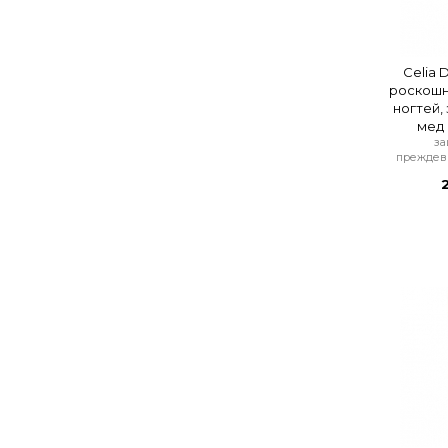
Celia 
роскошн
ногтей,
мед 
за
преждев