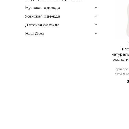
мужская одежда
женская одежда
детская одежда
Наш Дом
Гип
натурал
экологи
для все
числе с
3