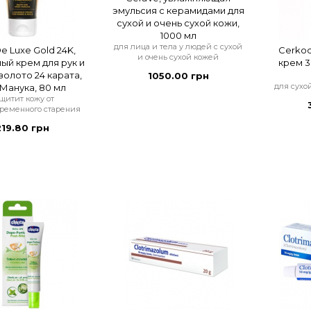
эмульсия с керамидами для
сухой и очень сухой кожи,
1000 мл
для лица и тела у людей с сухой
De Luxe Gold 24K,
Cerko
и очень сухой кожей
ый крем для рук и
крем 30
 золото 24 карата,
1050.00 грн
для сухо
Манука, 80 мл
щитит кожу от
ременного старения
219.80 грн