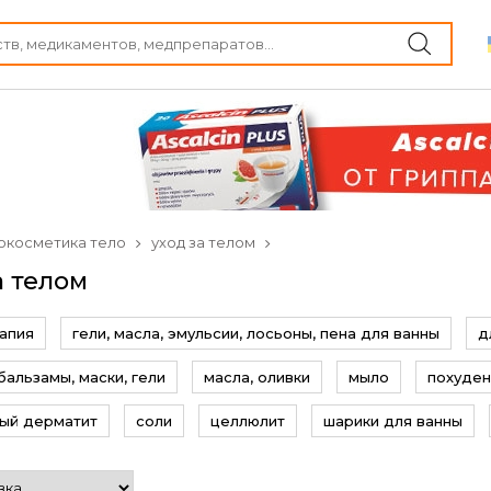
окосметика тело
уход за телом
а телом
апия
гели, масла, эмульсии, лосьоны, пена для ванны
д
бальзамы, маски, гели
масла, оливки
мыло
похуде
ый дерматит
соли
целлюлит
шарики для ванны