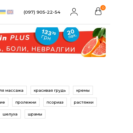
0
(097) 905-22-54
ля массажа
красивая грудь
кремы
ние
пролежни
псориаз
растяжки
шелуха
шрамы