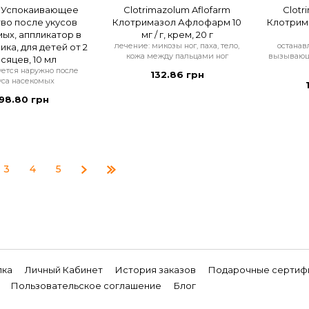
, Успокаивающее
Clotrimazolum Aflofarm
Clotr
во после укусов
Клотримазол Афлофарм 10
Клотримаз
ых, аппликатор в
мг / г, крем, 20 г
лечение: микозы ног, паха, тело,
останав
ка, для детей от 2
кожа между пальцами ног
вызывающ
сяцев, 10 мл
ется наружно после
132.86 грн
уса насекомых
98.80 грн
3
4
5
лка
Личный Кабинет
История заказов
Подарочные сертиф
Пользовательское соглашение
Блог