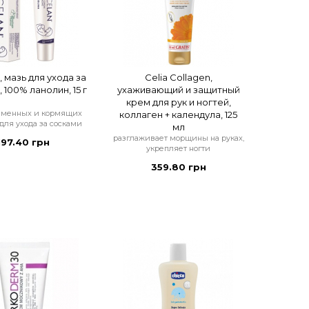
, мазь для ухода за
Celia Collagen,
 100% ланолин, 15 г
ухаживающий и защитный
крем для рук и ногтей,
еменных и кормящих
коллаген + календула, 125
ля ухода за сосками
мл
разглаживает морщины на руках,
197.40 грн
укрепляет ногти
359.80 грн