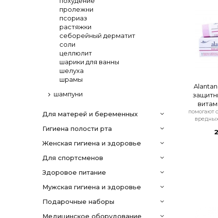
похудение
пролежни
псориаз
растяжки
себорейный дерматит
соли
целлюлит
шарики для ванны
шелуха
шрамы
Alantan
шампуни
защитн
витами
помогают 
Для матерей и беременных
вредных
гигиена полости рта
2
женская гигиена и здоровье
для спортсменов
здоровое питание
мужская гигиена и здоровье
подарочные наборы
медицинское оборудование