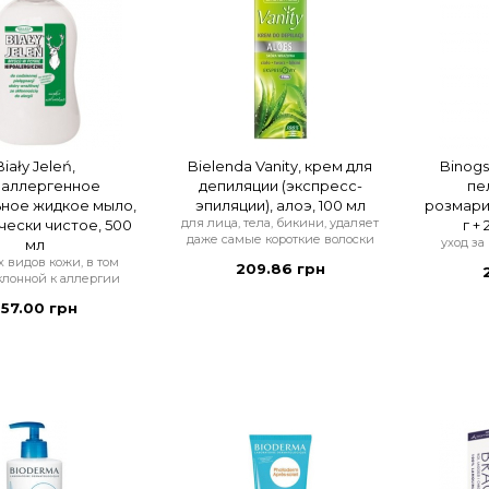
Biały Jeleń,
Bielenda Vanity, крем для
Binogs
оаллергенное
депиляции (экспресс-
пе
ьное жидкое мыло,
эпиляции), алоэ, 100 мл
розмари
для лица, тела, бикини, удаляет
чески чистое, 500
г +
даже самые короткие волоски
уход за
мл
х видов кожи, в том
209.86 грн
клонной к аллергии
57.00 грн