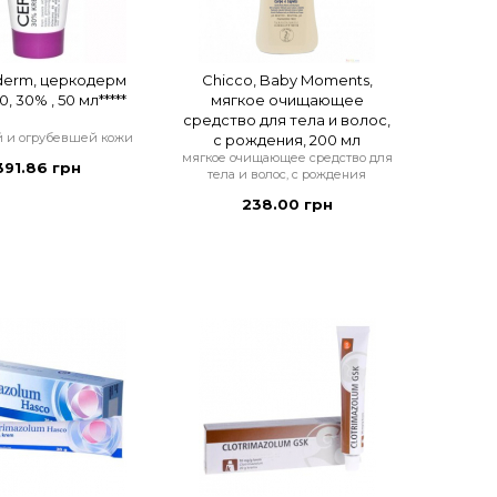
derm, церкодерм
Chicco, Baby Moments,
, 30% , 50 мл*****
мягкое очищающее
средство для тела и волос,
й и огрубевшей кожи
с рождения, 200 мл
мягкое очищающее средство для
391.86 грн
тела и волос, с рождения
238.00 грн