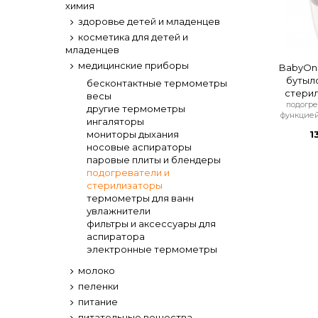
химия
здоровье детей и младенцев
косметика для детей и
младенцев
медицинские приборы
BabyOno
бутыл
бесконтактные термометры
стерил
весы
подогре
другие термометры
функцией
ингаляторы
мониторы дыхания
1
носовые аспираторы
паровые плиты и блендеры
подогреватели и
стерилизаторы
термометры для ванн
увлажнители
фильтры и аксессуары для
аспиратора
электронные термометры
молоко
пеленки
питание
питательные вещества