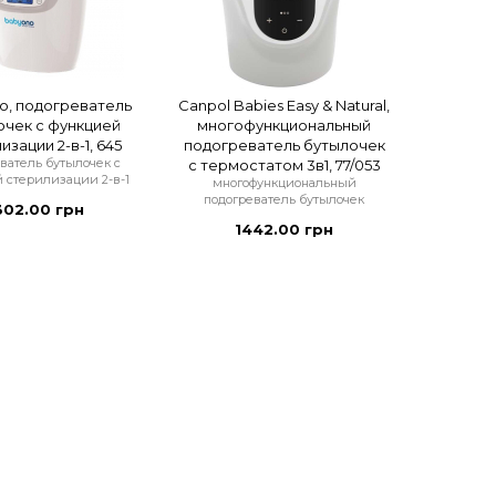
, подогреватель
Canpol Babies Easy & Natural,
очек с функцией
многофункциональный
изации 2-в-1, 645
подогреватель бутылочек
ватель бутылочек с
с термостатом 3в1, 77/053
 стерилизации 2-в-1
многофункциональный
подогреватель бутылочек
302.00 грн
1442.00 грн