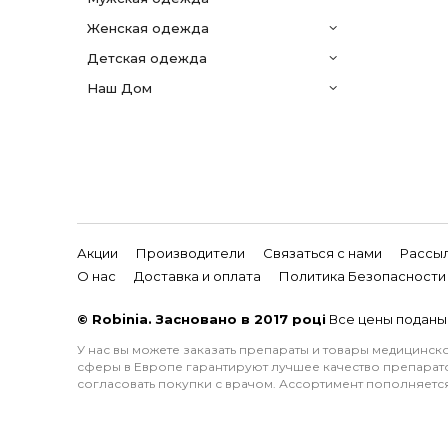
женская одежда
детская одежда
Наш Дом
Акции
Производители
Связаться с нами
Рассы
О нас
Доставка и оплата
Политика Безопасности
© Robinia. Засновано в 2017 році
Все цены поданы 
У нас вы можете заказать препараты и товары медицинс
сферы в Европе гарантируют лучшее качество препарато
согласовать покупки с врачом. Ассортимент пополняется