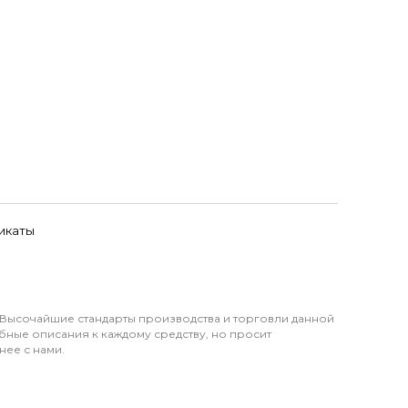
икаты
 Высочайшие стандарты производства и торговли данной
бные описания к каждому средству, но просит
нее с нами.