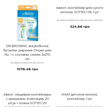
Авент, контейнер для сухого
молока, SCF135 / 06, 1 шт
вскармливание,хранение молока
324.66 грн
DR BROWNS, antykolkowa
бутылки, широкие Опции шеи
No. 1 с сосками, синим, 2x270
мл
вскармливание,бутылки
1076.46 грн
Авент, пищевые контейнеры
МАМ детское молоко
с крышками, 6 месяцев, 20
контейнер, 1 шт
штук + ложка SCF721 / 20
вскармливание,хранение молока
вскармливание,хранение молока