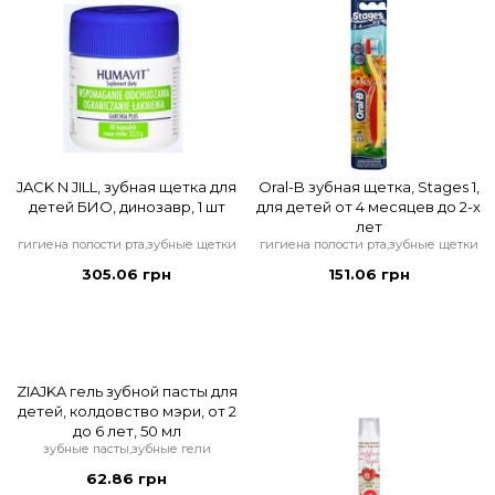
JACK N JILL, зубная щетка для
Oral-B зубная щетка, Stages 1,
детей БИО, динозавр, 1 шт
для детей от 4 месяцев до 2-х
лет
гигиена полости рта,зубные щетки
гигиена полости рта,зубные щетки
305.06 грн
151.06 грн
ZIAJKA гель зубной пасты для
детей, колдовство мэри, от 2
до 6 лет, 50 мл
зубные пасты,зубные гели
62.86 грн