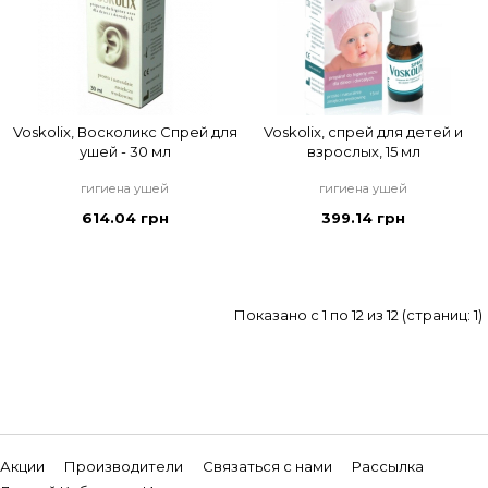
Voskolix, Восколикс Спрей для
Voskolix, спрей для детей и
ушей - 30 мл
взрослых, 15 мл
гигиена ушей
гигиена ушей
614.04 грн
399.14 грн
Показано с 1 по 12 из 12 (страниц: 1)
Акции
Производители
Связаться с нами
Рассылка