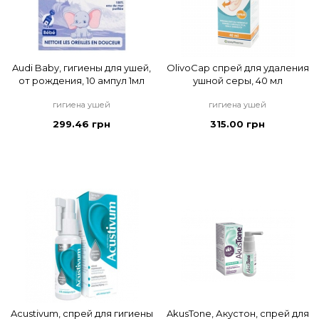
Audi Baby, гигиены для ушей,
OlivoCap спрей для удаления
от рождения, 10 ампул 1мл
ушной серы, 40 мл
гигиена ушей
гигиена ушей
299.46 грн
315.00 грн
Acustivum, спрей для гигиены
AkusTone, Акустон, спрей для