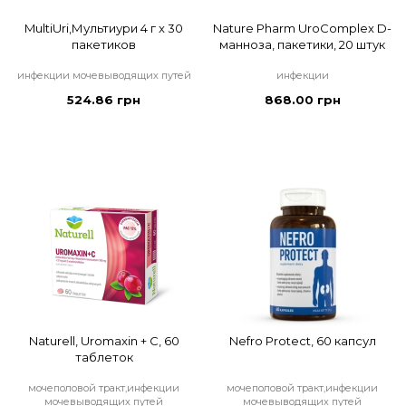
MultiUri,Мультиури 4 г x 30
Nature Pharm UroComplex D-
пакетиков
манноза, пакетики, 20 штук
инфекции мочевыводящих путей
инфекции
524.86 грн
868.00 грн
Naturell, Uromaxin + С, 60
Nefro Protect, 60 капсул
таблеток
мочеполовой тракт,инфекции
мочеполовой тракт,инфекции
мочевыводящих путей
мочевыводящих путей