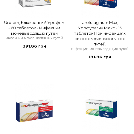
Urofem, Клюквенный Урофем
Urofuraginum Max,
- 60 таблеток - Инфекции
Урофурагин Макс - 15
мочевыводящих путей
таблеток При инфекциях
инфекции мочевыводящих путей
нижних мочевыводящих
путей.
391.86 грн
инфекции мочевыводящих путей
181.86 грн