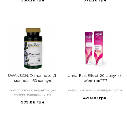
330.26 грн
372.26 грн
SWANSON, D-mannose, Д-
Urinal Fast Effect, 20 шипучих
манноза, 60 капсул
таблеток*****
мочеполовой тракт,инфекции
инфекции мочевыводящих путей
мочевыводящих путей
420.00 грн
979.86 грн