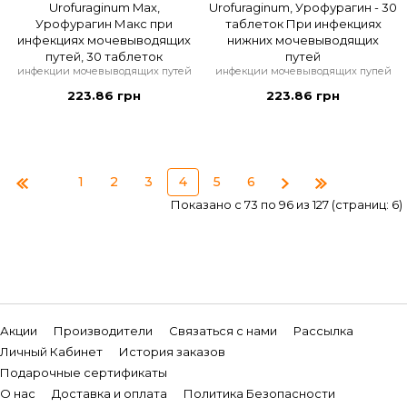
Urofuraginum Max,
Urofuraginum, Урофурагин - 30
Урофурагин Макс при
таблеток При инфекциях
инфекциях мочевыводящих
нижних мочевыводящих
путей, 30 таблеток
путей
инфекции мочевыводящих путей
инфекции мочевыводящих пупей
223.86 грн
223.86 грн
1
2
3
4
5
6
Показано с 73 по 96 из 127 (страниц: 6)
Акции
Производители
Связаться с нами
Рассылка
Личный Кабинет
История заказов
Подарочные сертификаты
О нас
Доставка и оплата
Политика Безопасности